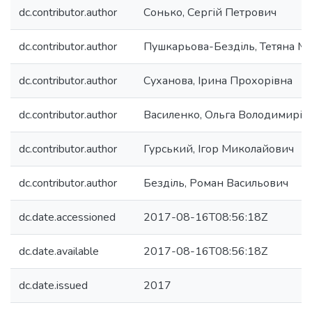
dc.contributor.author
Сонько, Сергій Петрович
dc.contributor.author
Пушкарьова-Безділь, Тетяна М
dc.contributor.author
Суханова, Ірина Прохорівна
dc.contributor.author
Василенко, Ольга Володимирів
dc.contributor.author
Гурський, Ігор Миколайович
dc.contributor.author
Безділь, Роман Васильович
dc.date.accessioned
2017-08-16T08:56:18Z
dc.date.available
2017-08-16T08:56:18Z
dc.date.issued
2017