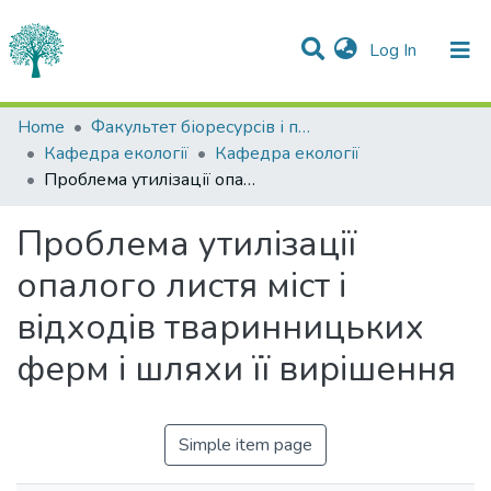
(current)
Log In
Statistics
Home
Факультет біоресурсів і природокористування
Кафедра екології
Кафедра екології
Communities & Collections
Проблема утилізації опалого листя міст і відходів тваринницьких ферм і шляхи її вирішення
All of DSpace
Проблема утилізації
опалого листя міст і
відходів тваринницьких
ферм і шляхи її вирішення
Simple item page