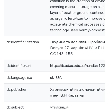
condition is the creation of enviro
covering manure storage on all sid
layer of peat or ground; continue 
as organic ferti-lizer to improve qua
accelerate chemical processes of 
technology used vermykompostu-
dc.identifier.citation
Людина та довкілля. Проблеми н
Випуск 27. Харків: ХНУ ім.В.Н.Ка
С.С.143-155
dc.identifier.uri
http://lib.udau.edu.ua/handle/1
dc.language.iso
uk_UA
dc.publisher
Харківський національний унів
імені В.Н.Каразіна
dc.subject
утилізація