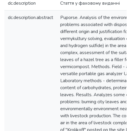
dc.description
Стаття у фаховому виданні
dc.description.abstract
Puporse. Analysis of the environm
problems associated with disposal
different origin and justification for
vermykultury solving, evaluation of
and hydrogen sulfide) in the area o
complex, аssessment of the suitabil
leaves of a hazel tree as a filler for
vermicompost. Methods. Field - ai
versatile portable gas analyzer UG
Laboratory methods - determinatio
content of carbohydrates, proteins i
leaves. Results. Analyzes some e
problems: burning city leaves and 
environmentally environment near 
with livestock production. The cond
air in the area of livestock complex
of "Krolikoff" posted on the site M