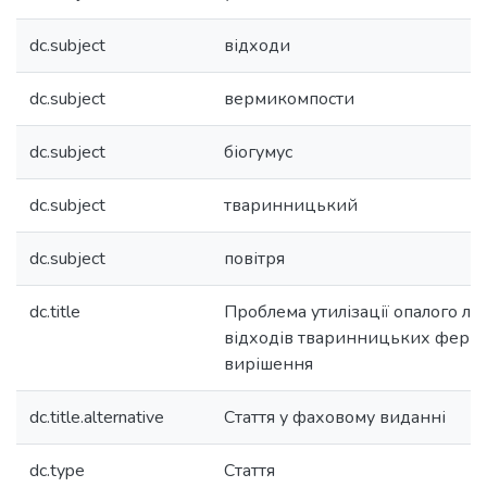
dc.subject
відходи
dc.subject
вермикомпости
dc.subject
біогумус
dc.subject
тваринницький
dc.subject
повітря
dc.title
Проблема утилізації опалого лист
відходів тваринницьких ферм і
вирішення
dc.title.alternative
Стаття у фаховому виданні
dc.type
Стаття