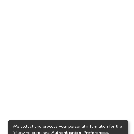
We collect and process your personal information for the
following purposes:
Authentication, Preferences,