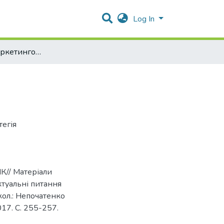
Log In
Міжнародні маркетингові стратегії ТНК
тегія
НК// Матеріали
туальні питання
кол.: Непочатенко
017. С. 255-257.