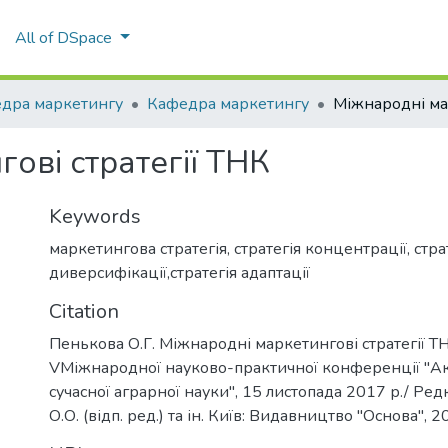
All of DSpace
дра маркетингу
Кафедра маркетингу
ові стратегії ТНК
Keywords
маркетингова стратегія, стратегія концентрації, стра
диверсифікації,стратегія адаптації
Citation
Пенькова О.Г. Міжнародні маркетингові стратегії Т
VМіжнародної науково-практичної конференції "Ак
сучасної аграрної науки", 15 листопада 2017 р./ Ред
О.О. (відп. ред.) та ін. Київ: Видавництво "Основа", 2