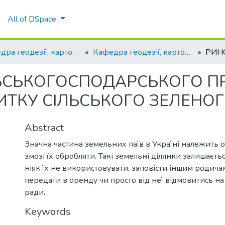
All of DSpace
Кафедра геодезії, картографії та кадастру
Кафедра геодезії, картографії та кадастру
ЛЬСЬКОГОСПОДАРСЬКОГО П
ТКУ СІЛЬСЬКОГО ЗЕЛЕНОГ
Abstract
Значна частина земельних паїв в Україні належить ос
змозі їх обробляти. Такі земельні ділянки залишаєть
ніяк їх не використовувати, заповісти іншим родича
передати в оренду чи просто від неї відмовитись на 
ради.
Keywords