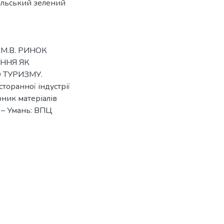
ільський зелений
н М.В. РИНОК
ННЯ ЯК
 ТУРИЗМУ.
торанної індустрії
ірник матеріалів
. – Умань: ВПЦ