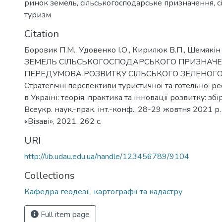
ринок земель
,
сільськогосподарське призначення
,
с
туризм
Citation
Боровик П.М., Удовенко І.О., Кирилюк В.П., Шемякі
ЗЕМЕЛЬ СІЛЬСЬКОГОСПОДАРСЬКОГО ПРИЗНАЧЕ
ПЕРЕДУМОВА РОЗВИТКУ СІЛЬСЬКОГО ЗЕЛЕНОГО
Стратегічні перспективи туристичної та готельно-рес
в Україні: теорія, практика та інновації розвитку: зб
Всеукр. наук.-прак. інт.-конф., 28-29 жовтня 2021 р
«Візаві», 2021. 262 с.
URI
http://lib.udau.edu.ua/handle/123456789/9104
Collections
Кафедра геодезії, картографії та кадастру
Full item page