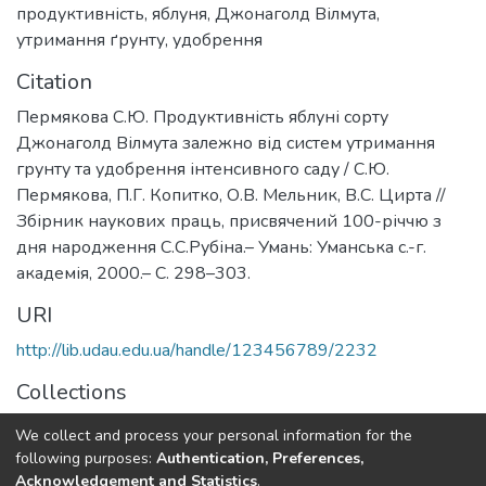
продуктивність
,
яблуня
,
Джонаголд Вілмута
,
утримання ґрунту
,
удобрення
Citation
Пермякова С.Ю. Продуктивність яблуні сорту
Джонаголд Вілмута залежно від систем утримання
грунту та удобрення інтенсивного саду / С.Ю.
Пермякова, П.Г. Копитко, О.В. Мельник, В.С. Цирта //
Збірник наукових праць, присвячений 100-річчю з
дня народження С.С.Рубіна.– Умань: Уманська с.-г.
академія, 2000.– С. 298–303.
URI
http://lib.udau.edu.ua/handle/123456789/2232
Collections
Кафедра плодівництва і виноградарства
We collect and process your personal information for the
following purposes:
Authentication, Preferences,
Full item page
Acknowledgement and Statistics
.