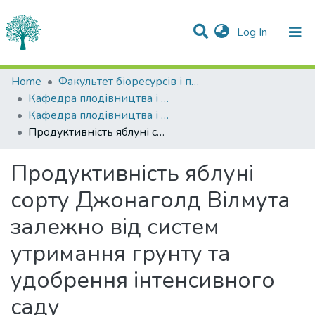
(current)
Log In
Statistics
Home
Факультет біоресурсів і природокористування
Кафедра плодівництва і виноградарства
Communities & Collections
Кафедра плодівництва і виноградарства
Продуктивність яблуні сорту Джонаголд Вілмута залежно від систем утримання грунту та удобрення інтенсивного саду
All of DSpace
Продуктивність яблуні
сорту Джонаголд Вілмута
залежно від систем
утримання грунту та
удобрення інтенсивного
саду