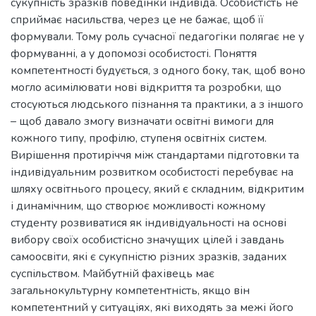
сукупність зразків поведінки індивіда. Особистість не
сприймає насильства, через це не бажає, щоб її
формували. Тому роль сучасної педагогіки полягає не у
формуванні, а у допомозі особистості. Поняття
компетентності будується, з одного боку, так, щоб воно
могло асимілювати нові відкриття та розробки, що
стосуються людського пізнання та практики, а з іншого
– щоб давало змогу визначати освітні вимоги для
кожного типу, профілю, ступеня освітніх систем.
Вирішення протиріччя між стандартами підготовки та
індивідуальним розвитком особистості перебуває на
шляху освітнього процесу, який є складним, відкритим
і динамічним, що створює можливості кожному
студенту розвиватися як індивідуальності на основі
вибору своїх особистісно значущих цілей і завдань
самоосвіти, які є сукупністю різних зразків, заданих
суспільством. Майбутній фахівець має
загальнокультурну компетентність, якщо він
компетентний у ситуаціях, які виходять за межі його