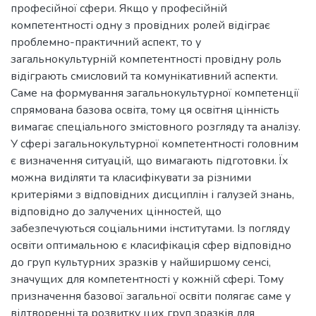
професійної сфери. Якщо у професійній
компетентності одну з провідних ролей відіграє
проблемно-практичний аспект, то у
загальнокультурній компетентності провідну роль
відіграють смисловий та комунікативний аспекти.
Саме на формування загальнокультурної компетенції
спрямована базова освіта, тому ця освітня цінність
вимагає спеціального змістовного розгляду та аналізу.
У сфері загальнокультурної компетентності головним
є визначення ситуацій, що вимагають підготовки. Їх
можна виділяти та класифікувати за різними
критеріями з відповідних дисциплін і галузей знань,
відповідно до залучених цінностей, що
забезпечуються соціальними інститутами. Із погляду
освіти оптимальною є класифікація сфер відповідно
до груп культурних зразків у найширшому сенсі,
значущих для компетентності у кожній сфері. Тому
призначення базової загальної освіти полягає саме у
відтворенні та розвитку цих груп зразків для