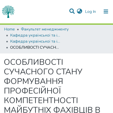
(current)
Log In
Statistics
Home
Факультет менеджменту
Кафедра української та іноземних мов
Communities & Collections
Кафедра української та іноземних мов
ОСОБЛИВОСТІ СУЧАСНОГО СТАНУ ФОРМУВАННЯ ПРОФЕСІЙНОЇ КОМПЕТЕНТНОСТІ МАЙБУТНІХ ФАХІВЦІВ В ОСВІТНІЙ СИСТЕМІ ЗВО.
All of DSpace
ОСОБЛИВОСТІ
СУЧАСНОГО СТАНУ
ФОРМУВАННЯ
ПРОФЕСІЙНОЇ
КОМПЕТЕНТНОСТІ
МАЙБУТНІХ ФАХІВЦІВ В