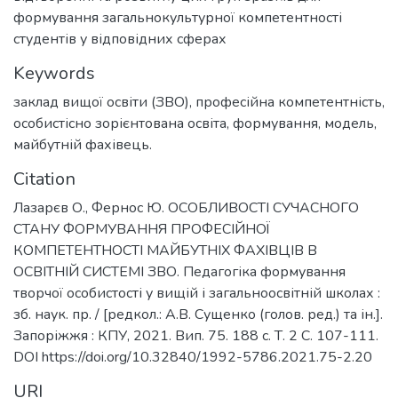
формування загальнокультурної компетентності
студентів у відповідних сферах
Keywords
заклад вищої освіти (ЗВО), професійна компетентність,
особистісно зорієнтована освіта, формування, модель,
майбутній фахівець.
Citation
Лазарєв О., Фернос Ю. ОСОБЛИВОСТІ СУЧАСНОГО
СТАНУ ФОРМУВАННЯ ПРОФЕСІЙНОЇ
КОМПЕТЕНТНОСТІ МАЙБУТНІХ ФАХІВЦІВ В
ОСВІТНІЙ СИСТЕМІ ЗВО. Педагогіка формування
творчої особистості у вищій і загальноосвітній школах :
зб. наук. пр. / [редкол.: А.В. Сущенко (голов. ред.) та ін.].
Запоріжжя : КПУ, 2021. Вип. 75. 188 с. Т. 2 С. 107-111.
DOI https://doi.org/10.32840/1992-5786.2021.75-2.20
URI