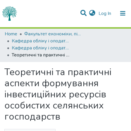
(current)
Log In
Statistics
Home
Факультет економіки, підприємництва та інформаційних технологій
Кафедра обліку і оподаткування
Communities & Collections
Кафедра обліку і оподаткування
Теоретичні та практичні аспекти формування інвестиційних ресурсів особистих селянських господарств
All of DSpace
Теоретичні та практичні
аспекти формування
інвестиційних ресурсів
особистих селянських
господарств