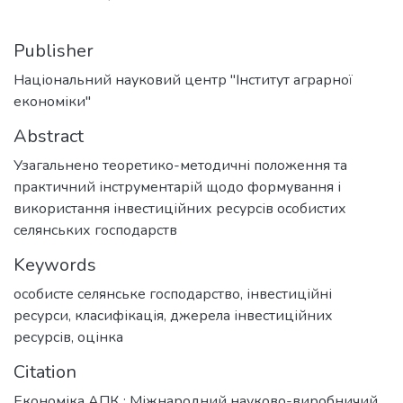
Publisher
Національний науковий центр "Інститут аграрної
економіки"
Abstract
Узагальнено теоретико-методичні положення та
практичний інструментарій щодо формування і
використання інвестиційних ресурсів особистих
селянських господарств
Keywords
особисте селянське господарство
,
інвестиційні
ресурси
,
класифікація
,
джерела інвестиційних
ресурсів
,
оцінка
Citation
Економіка АПК : Міжнародний науково-виробничий