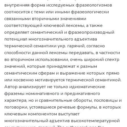
внутренняя форма исследуемых фразеологизмов
соотносится с теми или иными фразеологически
связанными вторичными значениями
соответствующей ключевой лексемы, а также
определяет семантический и фразеопроизводный
потенциал многозначительного адъектива
термической семантики укр. гарячий, согласно
способности данной лексемы передавать, в частности
во вторичном использовании, очень широкий спектр
значений, которые принадлежат к разным
семантическим сферам и выражение которых прямо
или косвенно мотивируется термической семантикой.
Автор анализирует не только идиоматические
фраземы номинативного и предикативного
характера, но и сравнительные обороты, пословицы и
поговорки, устоявшиеся речевые формулы, в которых
ключевым компонентом выступает
многозначительный адъектив высокотемпературной