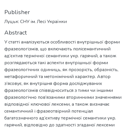
Publisher
Луцьк: СНУ ім. Лесі Українки
Abstract
У статті аналізуються особливості внутрішньої форми
фразеологізмів, що включають полісемантичний
ад’єктив термічної семантики укр. гарячий, а також
розглядаються такі аспекти внутрішньої форми
фразеологічних одиниць, як прозорість, образність,
метафоричний та метонімічний характер. Автор
з’ясовує, як внутрішня форма досліджуваних
фразеологізмів співвідноситься з тими чи іншими
фразеологічно пов’язаними вторинними значеннями
відповідної ключової лексеми, а також визначає
семантичний і фразеотвірний потенціал
багатозначного ад’єктиву термічної семантики укр.
гарячий, відповідно до здатності згаданої лексеми