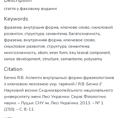
Description
стаття у фаховому виданні
Keywords
фразема
,
внутрішня форма
,
ключове слово
,
смисловий
розвиток
,
структура
,
семантема
,
багатозначність
,
фразема
,
внутренняя форма
,
ключевое слово
,
смысловое развитие
,
структура
,
семантема
,
многозначность
,
idiom
,
inner form
,
key lexical component
,
sense development
,
structure
,
semanteme
,
polysemy
Citation
Бечко Я.В. Аспекти внутрішньої форми фразеологізмів
з ключовою лексемою укр. гарячий / Я.В. Бечко //
Науковий вісник Східноєвропейського національного
університету імені Лесі Українки. Серія: Філологічні
науки. – Луцьк: СНУ ім. Лесі Українки, 2013. – № 1
(250). – С. 8-11.