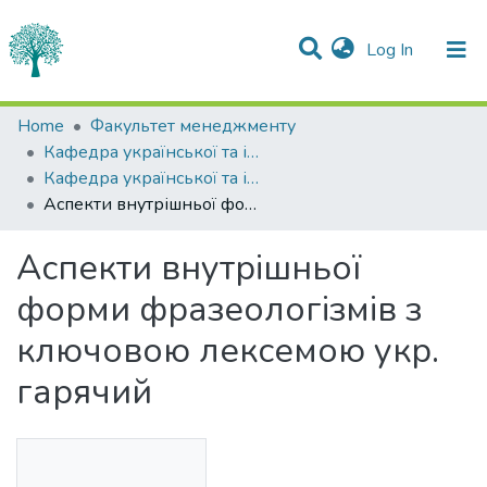
(current)
Log In
Statistics
Home
Факультет менеджменту
Кафедра української та іноземних мов
Communities & Collections
Кафедра української та іноземних мов
Аспекти внутрішньої форми фразеологізмів з ключовою лексемою укр. гарячий
All of DSpace
Аспекти внутрішньої
форми фразеологізмів з
ключовою лексемою укр.
гарячий