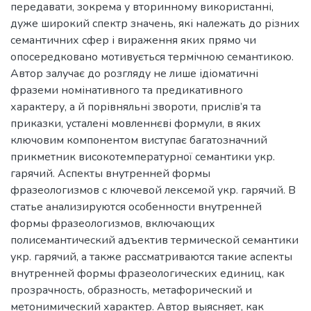
передавати, зокрема у вторинному використанні,
дуже широкий спектр значень, які належать до різних
семантичних сфер і вираження яких прямо чи
опосередковано мотивується термічною семантикою.
Автор залучає до розгляду не лише ідіоматичні
фраземи номінативного та предикативного
характеру, а й порівняльні звороти, прислів’я та
приказки, усталені мовленнєві формули, в яких
ключовим компонентом виступає багатозначний
прикметник високотемпературної семантики укр.
гарячий. Аспекты внутренней формы
фразеологизмов с ключевой лексемой укр. гарячий. В
статье анализируются особенности внутренней
формы фразеологизмов, включающих
полисемантический адъектив термической семантики
укр. гарячий, а также рассматриваются такие аспекты
внутренней формы фразеологических единиц, как
прозрачность, образность, метафорический и
метонимический характер. Автор выясняет, как