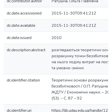
dc.contributor.author
Ратушна, Ольга Павлівна
dc.date.accessioned
2015-11-30T09:41:21Z
dc.date.available
2015-11-30T09:41:21Z
dc.date.issued
2010
dc.description.abstract
розглядаються теоретичні осно
розрахунку точки беззбитковост
на нього поділу витрат на постій
та умовно-змінні
dc.identifier.citation
Теоретичні основи розрахунку 
беззбитковості / О.П. Ратушна //
ЖДТУ / Економічні науки. – 201
(53). – С. 87 – 92
dc.identifier.uri
https://lib.udau.edu.ua/handle/1