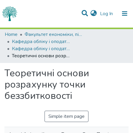
(current)
Log In
Statistics
Home
Факультет економіки, підприємництва та інформаційних технологій
Кафедра обліку і оподаткування
Communities & Collections
Кафедра обліку і оподаткування
Теоретичні основи розрахунку точки беззбитковості
All of DSpace
Теоретичні основи
розрахунку точки
беззбитковості
Simple item page