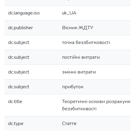
dc.language.iso
uk_UA
dc.publisher
Вісник ЖДТУ
dc.subject
точка беззбитковості
dc.subject
постійні витрати
dc.subject
змінні витрати
dc.subject
прибуток
dc.title
Теоретичні основи розрахунку 
беззбитковості
dc.type
Стаття