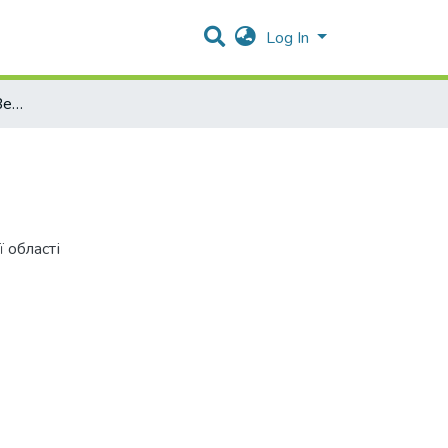
Log In
Кіцманьський район. Векторна карта
 області