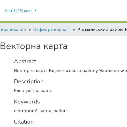
All of DSpace
дра екології
Кафедра екології
 Векторна карта
Abstract
Векторна карта Кіцманьського району Чернівецької
Description
Електронна карта
Keywords
векторний
,
карта
,
район
Citation