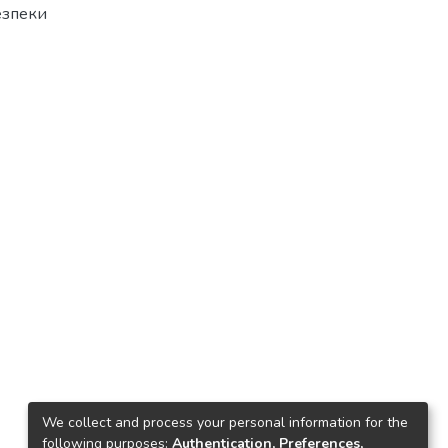
езпеки
We collect and process your personal information for the
following purposes:
Authentication, Preferences,