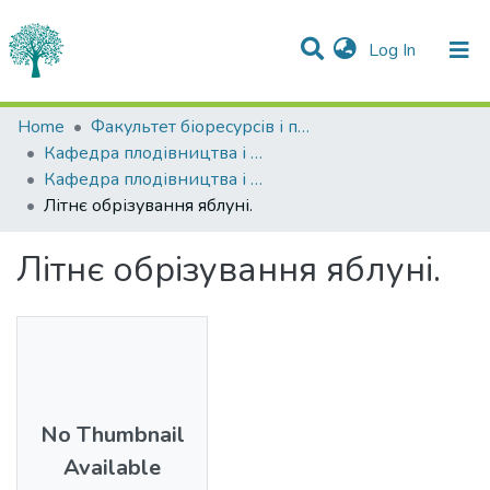
(current)
Log In
Statistics
Home
Факультет біоресурсів і природокористування
Кафедра плодівництва і виноградарства
Communities & Collections
Кафедра плодівництва і виноградарства
Літнє обрізування яблуні.
All of DSpace
Літнє обрізування яблуні.
No Thumbnail
Available