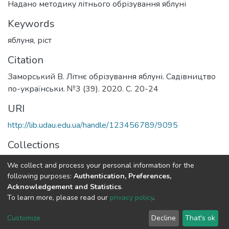
Надано методику літнього обрізування яблуні
Keywords
яблуня
,
ріст
Citation
Заморський В. Літнє обрізування яблуні. Садівництво
по-українськи. №3 (39). 2020. С. 20-24
URI
http://lib.udau.edu.ua/handle/123456789/9095
Collections
Кафедра плодівництва і виноградарства
We collect and process your personal information for the
following purposes:
Authentication, Preferences,
Full item page
Acknowledgement and Statistics
.
To learn more, please read our
privacy policy
.
DSpace software
copyright © 2002-2026
LYRASIS
Customize
Decline
That's ok
Cookie settings
Send Feedback