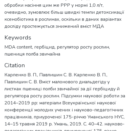
обробки насіння цим же РРР у нормі 1,0 л/т,
очевидно, зумовлює більш швидкі темпи детоксикації
ксенобіотика в рослинах, оскільки в даних варіантах
досліду простежується знижений вміст МДА
Keywords
MDA content
,
гербіцид
,
регулятор росту рослин
,
пшениця полба звичайна
Citation
Карпенко В. П., Павлишин С. В. Карпенко В. П.,
Павлишин С. В. Вміст малонового диальдегіду у
листках пшениці полби звичайної за дії гербіциду й
регулятора росту рослин. Підсумки наукової роботи за
2014–2019 рр: матеріали Всеукраїнської наукової
конференції молодих учених і науково-педагогічних
працівників, приуроченої 175-річчю Уманського НУС,
14–15 травня 2019 р. Умань, 2019. С. 40–42. науково-
педагогічних працівників, приуроченої 175-річчю