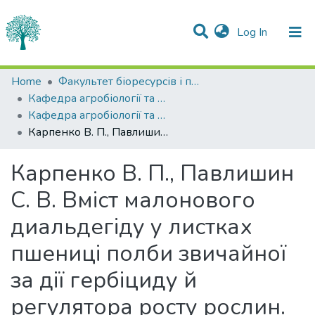
(current)
Log In
Statistics
Home
Факультет біоресурсів і природокористування
Кафедра агробіології та біохімії
Communities & Collections
Кафедра агробіології та біохімії
Карпенко В. П., Павлишин С. В. Вміст малонового диальдегіду у листках пшениці полби звичайної за дії гербіциду й регулятора росту рослин. Підсумки наукової роботи за 2014–2019 рр: матеріали Всеукраїнської наукової конференції молодих учених і науково-педагогічних працівників, приуроченої 175-річчю Уманського НУС, 14–15 травня 2019 р. Умань, 2019. С. 40–42.
All of DSpace
Карпенко В. П., Павлишин
С. В. Вміст малонового
диальдегіду у листках
пшениці полби звичайної
за дії гербіциду й
регулятора росту рослин.