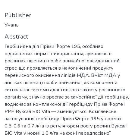
Publisher
Умань
Abstract
Гербіцидна дія Пріми Форте 195, особливо
підвищених норм її використання, зумовлює в
рослинах пшениці полби звичайної оксидативний
стрес, що проявляється в накопиченні продукту
перекисного окиснення ліпідів МДА. Вміст МДА у
листках пшениці полби звичайної, як компонента
сигнальної системи адаптивного захисту рослинного
організму, значно зростає за самостійної дії гербіциду,
водночас за комплексної дії гербіциду Пріма Форте і
РРР Вуксал БІО Vita — зменшується. Комплексне
застосування гербіциду Пріма Форте 195 у нормах
0,5; 0,6 та 0,7 л/га із регулятором росту рослин Вуксал
БІО Vita у нормі 1.0 л/га на фоні передпосівної