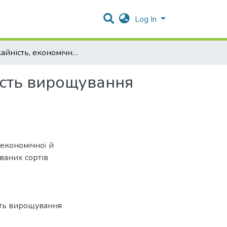
Log In
Урожайність, економічна й енергетична ефективність вирощування інтродукованих сортів яблуні
ість вирощування
 економічної й
ваних сортів
сть вирощування