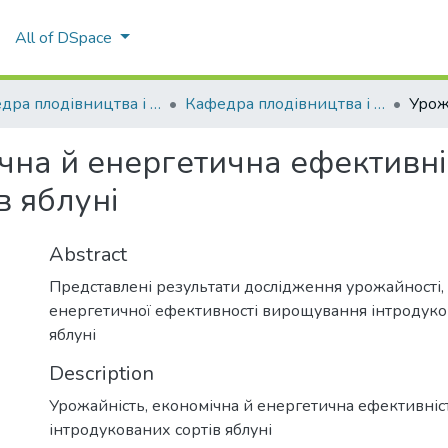
All of DSpace
Кафедра плодівництва і виноградарства
Кафедра плодівництва і виноградарства
ічна й енергетична ефективн
в яблуні
Abstract
Представлені результати дослідження урожайності,
енергетичної ефективності вирощування інтродуко
яблуні
Description
Урожайність, економічна й енергетична ефективні
інтродукованих сортів яблуні