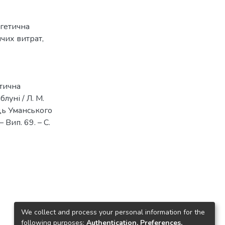
гетична
чих витрат
,
етична
луні / Л. М.
ць Уманського
 Вип. 69. – С.
We collect and process your personal information for the
following purposes:
Authentication, Preferences,