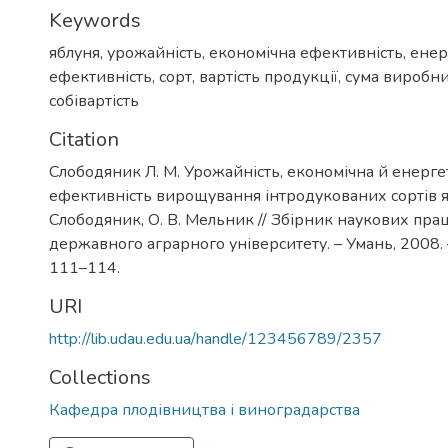
Keywords
яблуня
,
урожайність
,
економічна ефективність
,
енер
ефективність
,
сорт
,
вартість продукції
,
сума виробни
собівартість
Citation
Слободяник Л. М. Урожайність, економічна й енерг
ефективність вирощування інтродукованих сортів яб
Слободяник, О. В. Мельник // Збірник наукових пра
державного аграрного університету. – Умань, 2008. –
111–114.
URI
http://lib.udau.edu.ua/handle/123456789/2357
Collections
Кафедра плодівництва і виноградарства