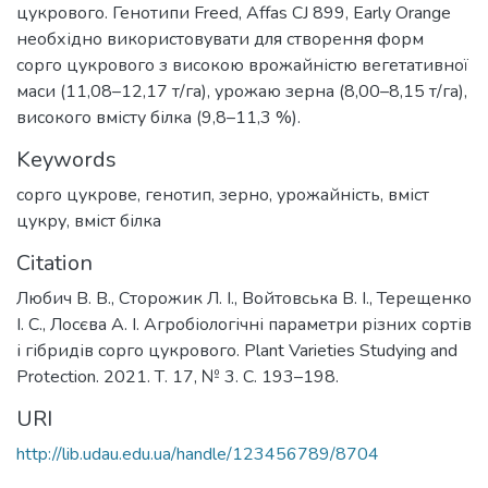
цукрового. Генотипи Freed, Affas CJ 899, Early Orange
необхідно використовувати для створення форм
сорго цукрового з високою врожайністю вегетативної
маси (11,08–12,17 т/га), урожаю зерна (8,00–8,15 т/га),
високого вмісту білка (9,8–11,3 %).
Keywords
сорго цукрове, генотип, зерно, урожайність, вміст
цукру, вміст білка
Citation
Любич В. В., Сторожик Л. І., Войтовська В. І., Терещенко
І. С., Лосєва А. І. Агробіологічні параметри різних сортів
і гібридів сорго цукрового. Plant Varieties Studying and
Protection. 2021. Т. 17, № 3. С. 193–198.
URI
http://lib.udau.edu.ua/handle/123456789/8704