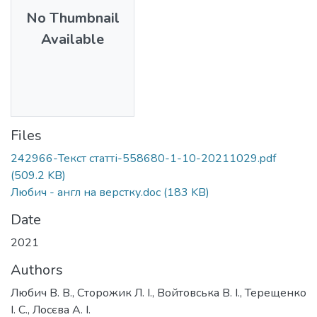
No Thumbnail
Available
Files
242966-Текст статті-558680-1-10-20211029.pdf
(509.2 KB)
Любич - англ на верстку.doc
(183 KB)
Date
2021
Authors
Любич В. В., Сторожик Л. І., Войтовська В. І., Терещенко
І. С., Лосєва А. І.