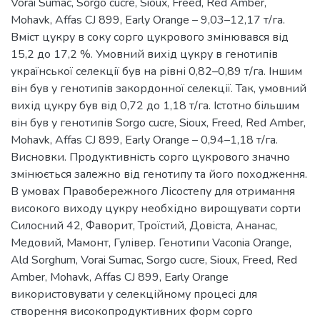
Vorai Sumac, Sorgo cucre, Sioux, Freed, Red Amber,
Mohavk, Affas CJ 899, Early Orange – 9,03–12,17 т/га.
Вміст цукру в соку сорго цукрового змінювався від
15,2 до 17,2 %. Умовний вихід цукру в генотипів
української селекції був на рівні 0,82–0,89 т/га. Іншим
він був у генотипів закордонної селекції. Так, умовний
вихід цукру був від 0,72 до 1,18 т/га. Істотно більшим
він був у генотипів Sorgo cucre, Sioux, Freed, Red Amber,
Mohavk, Affas CJ 899, Early Orange – 0,94–1,18 т/га.
Висновки. Продуктивність сорго цукрового значно
змінюється залежно від генотипу та його походження.
В умовах Правобережного Лісостепу для отримання
високого виходу цукру необхідно вирощувати сорти
Силосний 42, Фаворит, Троїстий, Довіста, Ананас,
Медовий, Мамонт, Гулівер. Генотипи Vaconia Orange,
Ald Sorghum, Vorai Sumac, Sorgo cucre, Sioux, Freed, Red
Amber, Mohavk, Affas CJ 899, Early Orange
використовувати у селекційному процесі для
створення високопродуктивних форм сорго