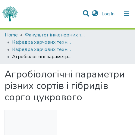
(current)
Log In
Statistics
Home
Факультет інженерних технологій та професійної освіти
Кафедра харчових технологій
Communities & Collections
Кафедра харчових технологій
Агробіологічні параметри різних сортів і гібридів сорго цукрового
All of DSpace
Агробіологічні параметри
різних сортів і гібридів
сорго цукрового