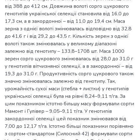
від 388 до 412 см. Довжина волоті сорго цукрового
генотипів української селекції становила від 16,0 до
17,3 см, а в закордонної – від 11,0 до 19,4 см. Маса
зерна з однієї волоті змінювалась відповідно від 32,8
до 41,6 г і від 29,2 до 43,5 г. Кількість зерен з однієї
волоті також змінювалась у великому діапазоні
залежно від генотипу – 133,8–1708 шт. Маса 1000
зерен сорго цукрового змінювалась від 28,0 до 31,0 г
у генотипів вітчизняної селекції, а в закордонної – від
19,3 до 31,0 г. Продуктивність сорго цукрового також
значно змінювалась залежно від генотипу. Так,
урожайність сухої маси (стебла + листки) у генотипів
української селекції була на рівні 8,24–9,11 т/га. За
цим показником істотно більшу масу формували сорти
Мамонт і Гулівер – 9,05–9,11 т/га. У генотипів
закордонної селекції цей показник змінювався від
7,00 до 12,17 т/га. Істотно більші показники порівняно
з сортом-стандартом (Силосний 42) формували сорти