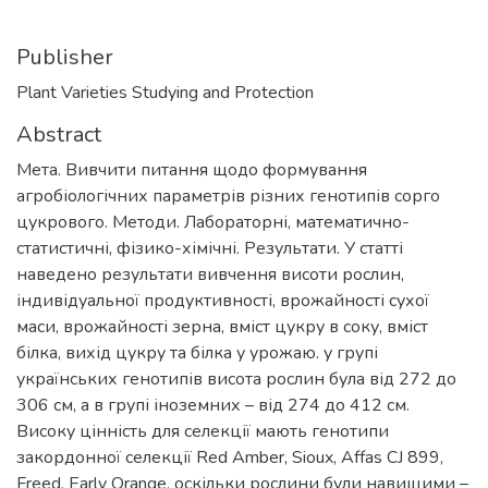
Publisher
Plant Varieties Studying and Protection
Abstract
Мета. Вивчити питання щодо формування
агробіологічних параметрів різних генотипів сорго
цукрового. Методи. Лабораторні, математично-
статистичні, фізико-хімічні. Результати. У статті
наведено результати вивчення висоти рослин,
індивідуальної продуктивності, врожайності сухої
маси, врожайності зерна, вміст цукру в соку, вміст
білка, вихід цукру та білка у урожаю. у групі
українських генотипів висота рослин була від 272 до
306 см, а в групі іноземних – від 274 до 412 см.
Високу цінність для селекції мають генотипи
закордонної селекції Red Amber, Sioux, Affas CJ 899,
Freed, Early Orange, оскільки рослини були навищими –