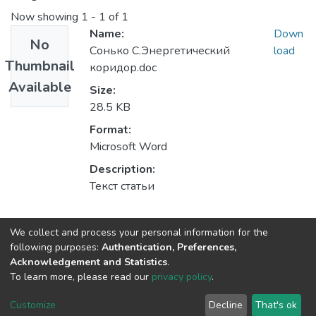
Now showing
1 - 1 of 1
Name:
Down
No
Сонько С.Энергетический
load
Thumbnail
коридор.doc
Available
Size:
28.5 KB
Format:
Microsoft Word
Description:
Текст статьи
Collections
We collect and process your personal information for the
following purposes:
Authentication, Preferences,
Кафедра екології
Acknowledgement and Statistics
.
To learn more, please read our
privacy policy
.
DSpace software
copyright © 2002-2026
LYRASIS
Customize
Decline
That's ok