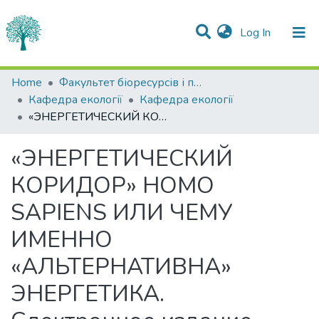
(current)
Log In
Statistics
Home
Факультет біоресурсів і природокористування
Кафедра екології
Кафедра екології
Communities & Collections
«ЭНЕРГЕТИЧЕСКИЙ КОРИДОР» HOMO SAPIENS ИЛИ ЧЕМУ ИМЕННО «АЛЬТЕРНАТИВНА» ЭНЕРГЕТИКА. Єлектронное издание
All of DSpace
«ЭНЕРГЕТИЧЕСКИЙ
КОРИДОР» HOMO
SAPIENS ИЛИ ЧЕМУ
ИМЕННО
«АЛЬТЕРНАТИВНА»
ЭНЕРГЕТИКА.