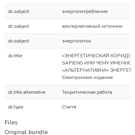
dc.subject
энергопотребление
dc.subject
альтернативный источник
dc.subject
энергопоток
dc.title
«ЭНЕРГЕТИЧЕСКИЙ КОРИДОР
SAPIENS ИЛИ ЧЕМУ ИМЕННО
«АЛЬТЕРНАТИВНА» ЭНЕРГЕТИ
Єлектронное издание
dc.title.alternative
Теоретическая работа
dc.type
Стаття
Files
Original bundle