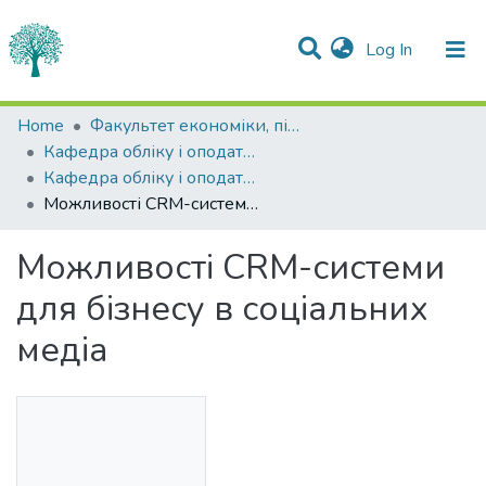
(current)
Log In
Statistics
Home
Факультет економіки, підприємництва та інформаційних технологій
Кафедра обліку і оподаткування
Communities & Collections
Кафедра обліку і оподаткування
Можливості CRM-системи для бізнесу в соціальних медіа
All of DSpace
Можливості CRM-системи
для бізнесу в соціальних
медіа