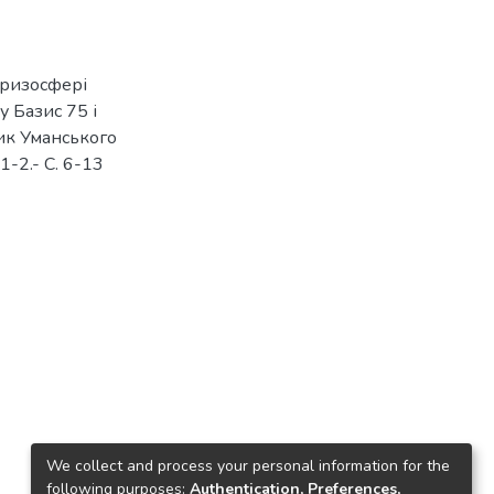
 ризосфері
у Базис 75 і
ник Уманського
1-2.- С. 6-13
We collect and process your personal information for the
following purposes:
Authentication, Preferences,