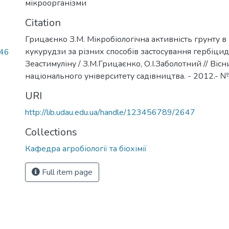
мікроорганізми
Citation
Грицаєнко З.М. Мікробіологічна активність грунту в
кукурудзи за різних способів застосування гербіцид
.46
Зеастимуліну / З.М.Грицаєнко, О.І.Заболотний // Віс
національного університету садівництва. - 2012.- №
URI
http://lib.udau.edu.ua/handle/123456789/2647
Collections
Кафедра агробіології та біохімії
Full item page