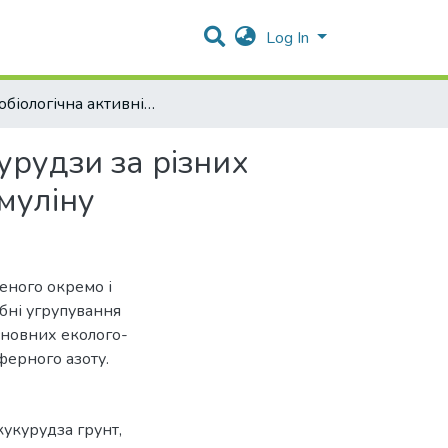
Log In
Мікробіологічна активність грунту в ризосфері кукурудзи за різних способів застосування гербіциду Базис 75 і Зеастимуліну
урудзи за різних
муліну
сеного окремо і
обні угрупування
сновних еколого-
ферного азоту.
кукурудза грунт
,