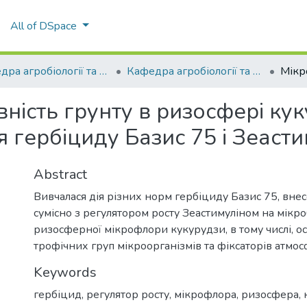
All of DSpace
Кафедра агробіології та біохімії
Кафедра агробіології та біохімії
вність грунту в ризосфері кук
я гербіциду Базис 75 і Зеасти
Abstract
Вивчалася дія різних норм гербіциду Базис 75, вне
сумісно з регулятором росту Зеастимуліном на мікр
ризосферної мікрофлори кукурудзи, в тому числі, о
трофічних груп мікроорганізмів та фіксаторів атмос
Keywords
гербіцид
,
регулятор росту
,
мікрофлора
,
ризосфера
,