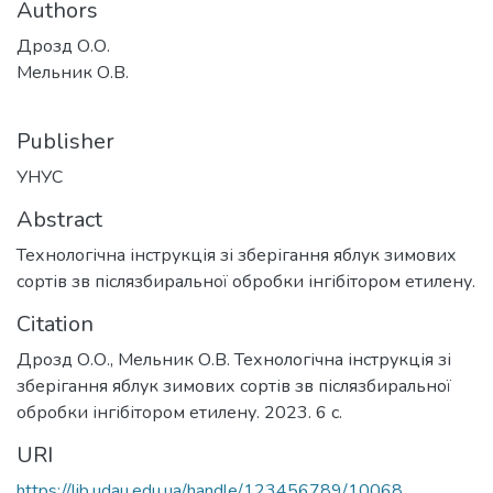
Authors
Дрозд О.О.
Мельник О.В.
Publisher
УНУС
Abstract
Технологічна інструкція зі зберігання яблук зимових
сортів зв післязбиральної обробки інгібітором етилену.
Citation
Дрозд О.О., Мельник О.В. Технологічна інструкція зі
зберігання яблук зимових сортів зв післязбиральної
обробки інгібітором етилену. 2023. 6 с.
URI
https://lib.udau.edu.ua/handle/123456789/10068