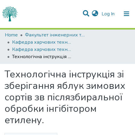
(current)
Log In
Statistics
Home
Факультет інженерних технологій та професійної освіти
Кафедра харчових технологій
Communities & Collections
Кафедра харчових технологій
Технологічна інструкція зі зберігання яблук зимових сортів зв післязбиральної обробки інгібітором етилену.
All of DSpace
Технологічна інструкція зі
зберігання яблук зимових
сортів зв післязбиральної
обробки інгібітором
етилену.