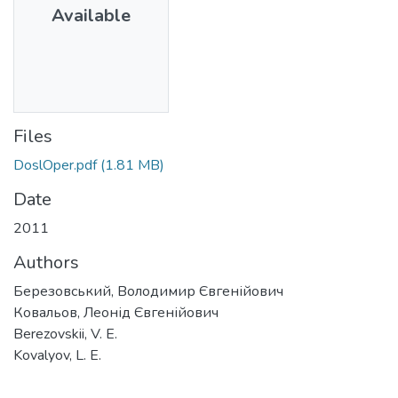
Available
Files
DoslOper.pdf
(1.81 MB)
Date
2011
Authors
Березовський, Володимир Євгенійович
Ковальов, Леонід Євгенійович
Berezovskii, V. E.
Kovalyov, L. E.