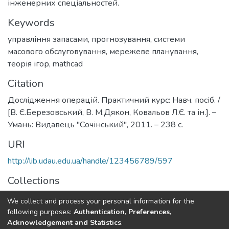
інженерних спеціальностей.
Keywords
управління запасами
,
прогнозування
,
системи
масового обслуговування
,
мережеве планування
,
теорія ігор
,
mathcad
Citation
Дослідження операцій. Практичний курс: Навч. посіб. /
[В. Є.Березовський, В. М.Дякон, Ковальов Л.Є. та ін.]. –
Умань: Видавець "Сочінський", 2011. – 238 с.
URI
http://lib.udau.edu.ua/handle/123456789/597
Collections
Кафедра прикладної математики
We collect and process your personal information for the
following purposes:
Authentication, Preferences,
Full item page
Acknowledgement and Statistics
.