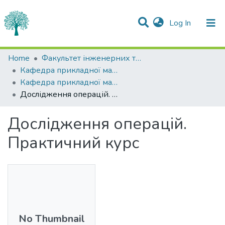
(current)
Log In
Statistics
Home
Факультет інженерних технологій та професійної освіти
Кафедра прикладної математики
Communities & Collections
Кафедра прикладної математики
Дослідження операцій. Практичний курс
All of DSpace
Дослідження операцій.
Практичний курс
No Thumbnail