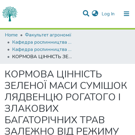
(current)
Log In
Statistics
Home
Факультет агрономії
Кафедра рослинництва імені О.І.Зінченка
Communities & Collections
Кафедра рослинництва імені О.І.Зінченка
КОРМОВА ЦІННІСТЬ ЗЕЛЕНОЇ МАСИ СУМІШОК ЛЯДВЕНЦЮ РОГАТОГО І ЗЛАКОВИХ БАГАТОРІЧНИХ ТРАВ ЗАЛЕЖНО ВІД РЕЖИМУ ВИКОРИСТАННЯ
All of DSpace
КОРМОВА ЦІННІСТЬ
ЗЕЛЕНОЇ МАСИ СУМІШОК
ЛЯДВЕНЦЮ РОГАТОГО І
ЗЛАКОВИХ
БАГАТОРІЧНИХ ТРАВ
ЗАЛЕЖНО ВІД РЕЖИМУ