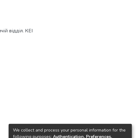
ій відділ. КЕІ
We collect and process your personal information for the
following purposes:
Authentication, Preferences,