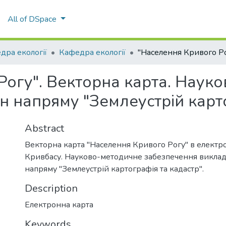
All of DSpace
дра екології
Кафедра екології
Рогу". Векторна карта. Наук
 напряму "Землеустрій карто
Abstract
Векторна карта "Населення Кривого Рогу" в електро
Кривбасу. Науково-методичне забезпечення викла
напряму "Землеустрій картографія та кадастр".
Description
Електронна карта
Keywords