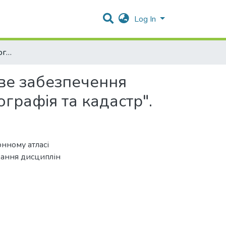
Log In
"Населення Кривого Рогу". Векторна карта. Наукове забезпечення викладання дисциплін напряму "Землеустрій картографія та кадастр".
ове забезпечення
графія та кадастр".
нному атласі
дання дисциплін