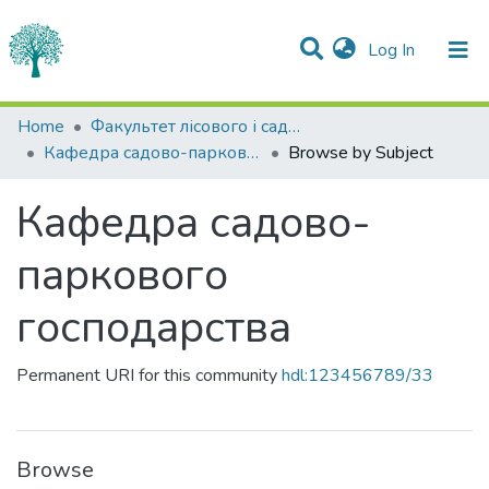
(current)
Log In
Communities & Collections
Home
Факультет лісового і садово-паркового господарства
Кафедра садово-паркового господарства
Browse by Subject
All of DSpace
Кафедра садово-
паркового
господарства
Permanent URI for this community
hdl:123456789/33
Browse