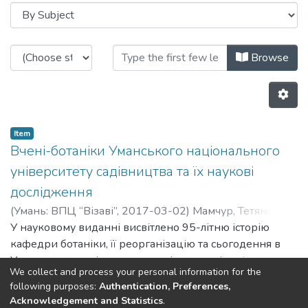
Browsing Кафедра садово-парков
Browse
Item
Вчені-ботаніки Уманського національного
університету садівництва та їх наукові
дослідження
(
Умань: ВПЦ “Візаві”,
2017-03-02
)
Мамчур, Тетяна
Василівна
У науковому виданні висвітлено 95-літню історію
;
Карпенко, Віктор Петрович
;
Парубок,
Маргарита Іванівна
кафедри ботаніки, її реорганізацію та сьогодення в
;
Свистун, Оксана Вікентіївна
Уманському національному університеті садівництва.
We collect and process your personal information for the
На основі опрацьованого архівного матеріалу описано
following purposes:
Authentication, Preferences,
життєвий та науковий шлях ботаніків М.І. Анненкова
Previous
Next
Acknowledgement and Statistics
.