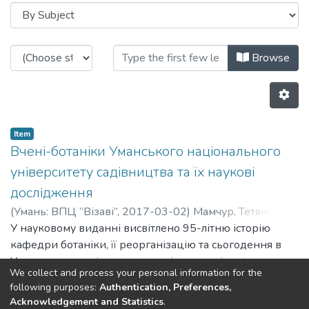
Browsing Кафедра садово-парково
Browse
Item
Вчені-ботаніки Уманського національного
університету садівництва та їх наукові
дослідження
(
Умань: ВПЦ “Візаві”,
2017-03-02
)
Мамчур, Тетяна
Василівна
У науковому виданні висвітлено 95-літню історію
;
Карпенко, Віктор Петрович
;
Парубок,
Маргарита Іванівна
кафедри ботаніки, її реорганізацію та сьогодення в
;
Свистун, Оксана Вікентіївна
Уманському національному університеті садівництва.
We collect and process your personal information for the
На основі опрацьованого архівного матеріалу описано
following purposes:
Authentication, Preferences,
життєвий та науковий шлях ботаніків М.І. Анненкова
Previous
Next
Acknowledgement and Statistics
.