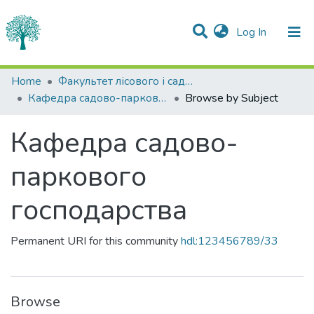
(current)
Log In
Communities & Collections
Home
Факультет лісового і садово-паркового господарства
Кафедра садово-паркового господарства
Browse by Subject
All of DSpace
Кафедра садово-
паркового
господарства
Permanent URI for this community
hdl:123456789/33
Browse