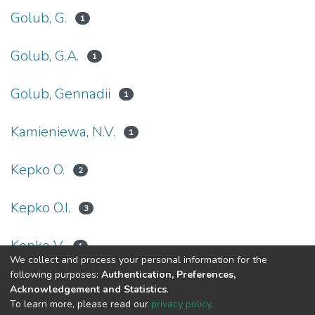
Golub, G.
1
Golub, G.A.
1
Golub, Gennadii
1
Kamieniewa, N.V.
1
Kepko O.
2
Kepko O.I.
3
Kepko V.
1
We collect and process your personal information for the
following purposes:
Authentication, Preferences,
Previous
Next
Acknowledgement and Statistics
.
To learn more, please read our
privacy policy
.