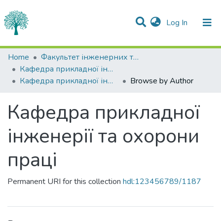
(current)
Log In
Communities & Collections
Home
Факультет інженерних технологій та професійної освіти
Кафедра прикладної інженерії та охорони праці
All of DSpace
Кафедра прикладної інженерії та охорони праці
Browse by Author
Кафедра прикладної
інженерії та охорони
праці
Permanent URI for this collection
hdl:123456789/1187