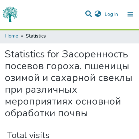
(current)
Log In
Communities & Collections
Home
Statistics
All of DSpace
Statistics for Засоренность
посевов гороха, пшеницы
озимой и сахарной свеклы
при различных
мероприятиях основной
обработки почвы
Total visits