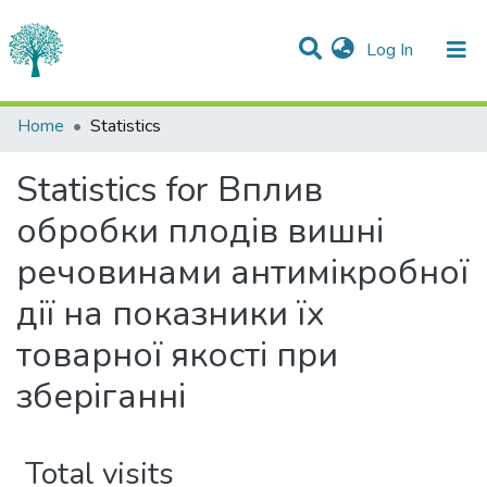
(current)
Log In
Communities & Collections
Home
Statistics
All of DSpace
Statistics for Вплив
обробки плодів вишні
речовинами антимікробної
дії на показники їх
товарної якості при
зберіганні
Total visits