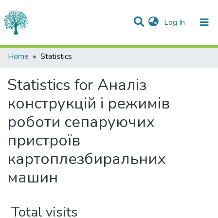
(current)
Log In
Communities & Collections
Home
Statistics
All of DSpace
Statistics for Аналіз
конструкцій і режимів
роботи сепаруючих
пристроїв
картоплезбиральних
машин
Total visits