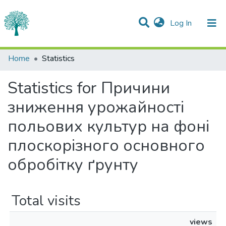
(current)
Log In
Communities & Collections
Home
Statistics
All of DSpace
Statistics for Причини
зниження урожайності
польових культур на фоні
плоскорізного основного
обробітку ґрунту
Total visits
views