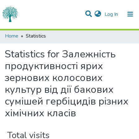
(current)
Log In
Communities & Collections
Home
Statistics
All of DSpace
Statistics for Залежність
продуктивності ярих
зернових колосових
культур від дії бакових
сумішей гербіцидів різних
хімічних класів
Total visits