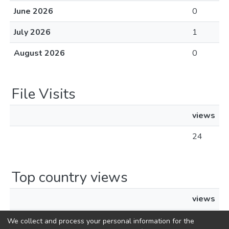
June 2026
0
July 2026
1
August 2026
0
File Visits
views
24
Top country views
views
United States
1
We collect and process your personal information for the