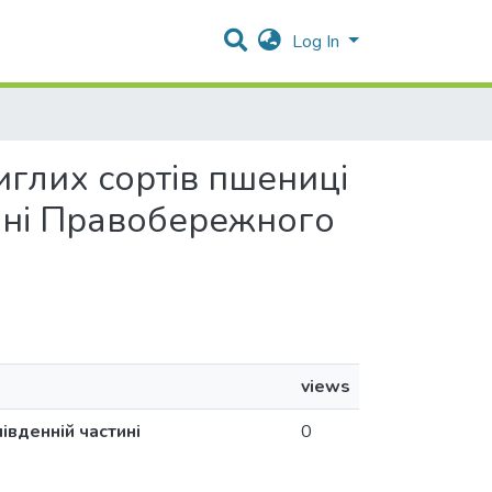
Log In
стиглих сортів пшениці
стині Правобережного
views
південній частині
0