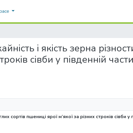
Space
рожайність і якість зерна різно
 строків сівби у південній ча
глих сортів пшениці ярої м’якої за різних строків сівби у 