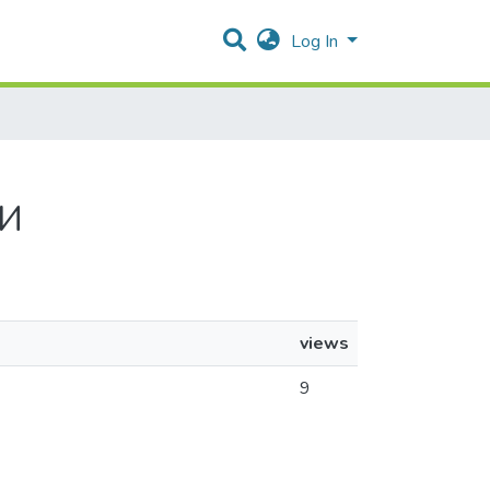
Log In
И
views
9