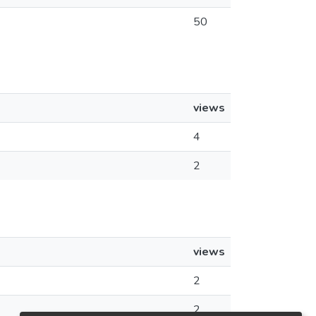
50
views
4
2
views
2
2