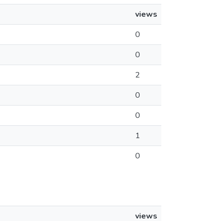
views
0
0
2
0
0
1
0
views