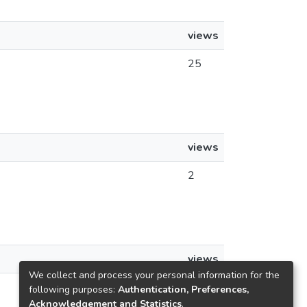
views
25
views
2
views
We collect and process your personal information for the
2
following purposes:
Authentication, Preferences,
Acknowledgement and Statistics
.