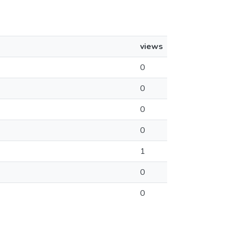
views
0
0
0
0
1
0
0