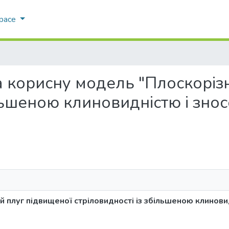
Space
 на корисну модель "Плоскорі
ільшеною клиновидністю і зно
 плуг підвищеної стріловидності із збільшеною клиновид