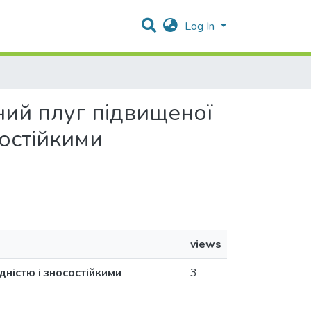
Log In
зний плуг підвищеної
состійкими
views
ністю і зносостійкими
3