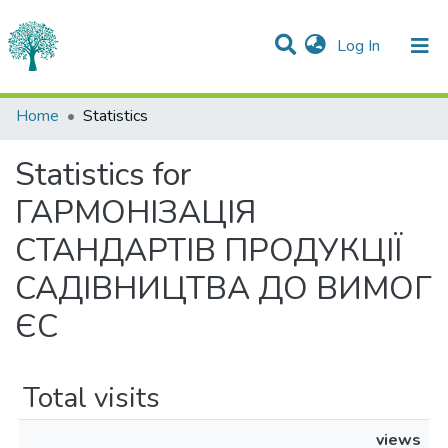
(current)
Log In
Communities & Collections
Home
Statistics
All of DSpace
Statistics for
ГАРМОНІЗАЦІЯ
СТАНДАРТІВ ПРОДУКЦІЇ
САДІВНИЦТВА ДО ВИМОГ
ЄС
Total visits
views