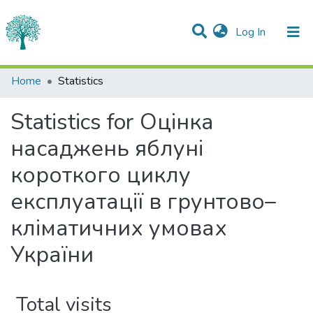
(current)
Log In
Communities & Collections
Home
Statistics
All of DSpace
Statistics for Оцінка
насаджень яблуні
короткого циклу
експлуатації в грунтово–
кліматичних умовах
України
Total visits