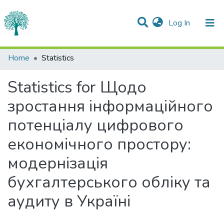
(current)
Log In
Communities & Collections
Home
Statistics
All of DSpace
Statistics for Щодо
зростання інформаційного
потенціалу цифрового
економічного простору:
модернізація
бухгалтерського обліку та
аудиту в Україні