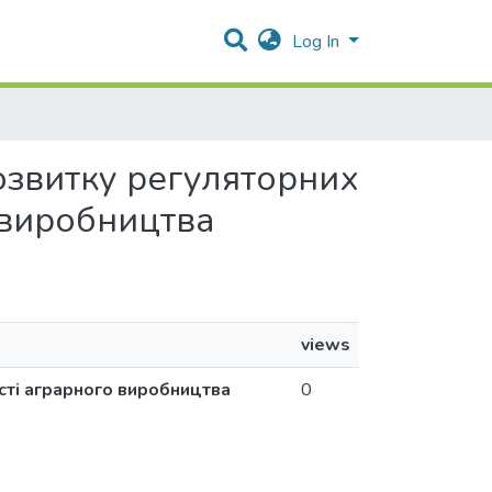
Log In
 розвитку регуляторних
 виробництва
views
ості аграрного виробництва
0