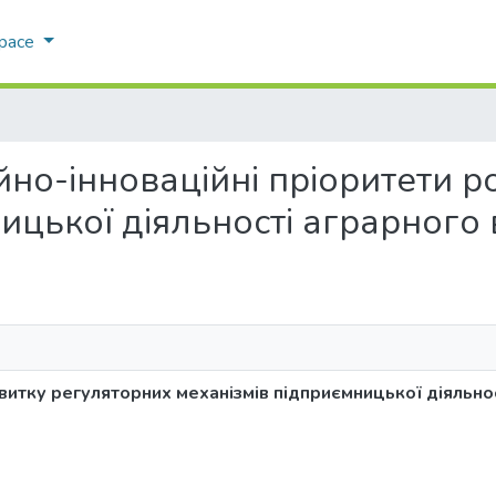
Space
иційно-інноваційні пріоритети
ицької діяльності аграрного
звитку регуляторних механізмів підприємницької діяльн