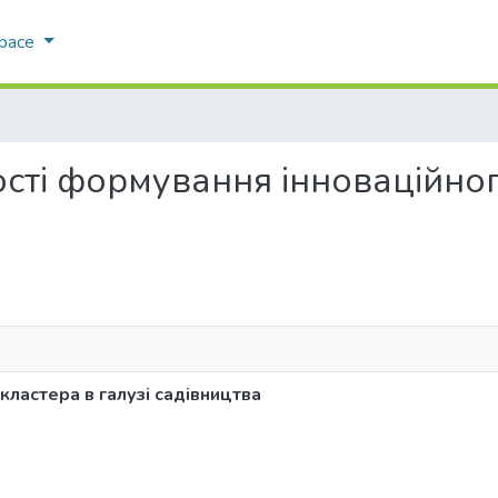
Space
вості формування інноваційног
ластера в галузі садівництва