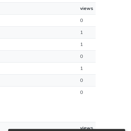
views
0
1
1
0
1
0
0
views