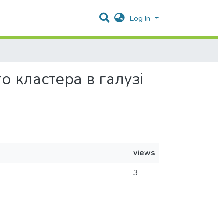
Log In
о кластера в галузі
views
3