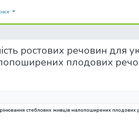
Space
ивність ростових речовин для 
алопоширених плодових реч
орінювання стеблових живців малопоширених плодових 