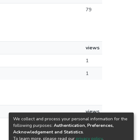
79
views
1
1
views
We collect and process your personal information for the
1
following purposes:
Authentication, Preferences,
Acknowledgement and Statistics
.
To learn more, please read our
privacy policy
.