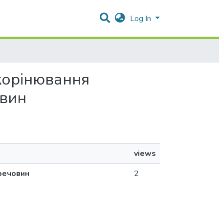
Log In
укорінювання
овин
views
речовин
2