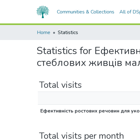
Communities & Collections
All of D
Home
Statistics
Statistics for Ефект
стеблових живців м
Total visits
Ефективність ростових речовин для ук
Total visits per month