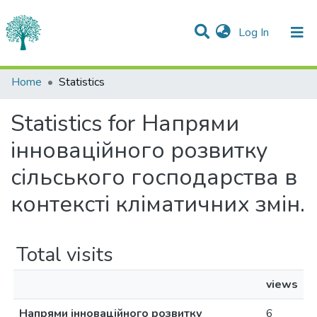
(current)
Log In
Communities & Collections
Home
Statistics
All of DSpace
Statistics for Напрями
інноваційного розвитку
сільського господарства в
контексті кліматичних змін.
Total visits
views
Напрями інноваційного розвитку
6