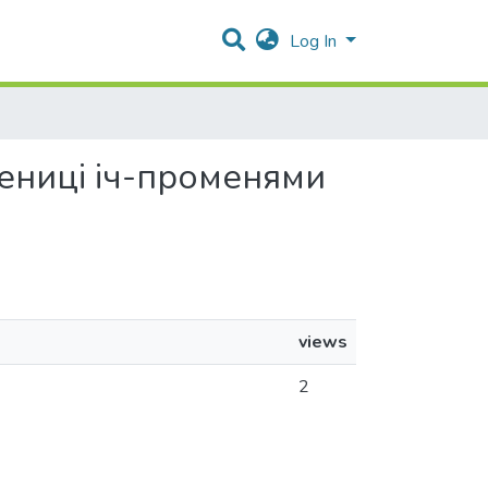
Log In
шениці іч-променями
views
2