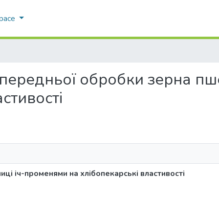
Space
 попередньої обробки зерна п
астивості
ці іч-променями на хлібопекарські властивості