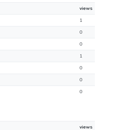
views
1
0
0
1
0
0
0
views