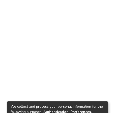
We collect and process your personal information for the
following purposes:
Authentication, Preferences,