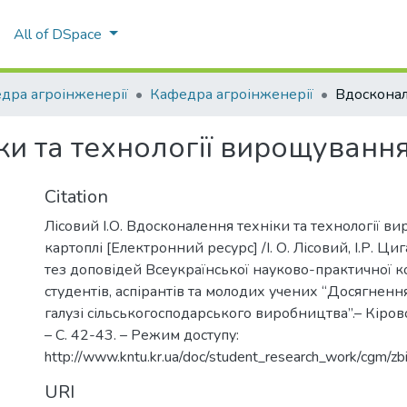
All of DSpace
дра агроінженерії
Кафедра агроінженерії
и та технології вирощування
Citation
Лісовий І.О. Вдосконалення техніки та технології в
картоплі [Електронний ресурс] /І. О. Лісовий, І.Р. Ци
тез доповідей Всеукраїнської науково-практичної 
студентів, аспірантів та молодих учених “Досягненн
галузі сільськогосподарського виробництва”.– Кіров
– С. 42-43. – Режим доступу:
http://www.kntu.kr.ua/doc/student_research_work/cgm/zbi
URI