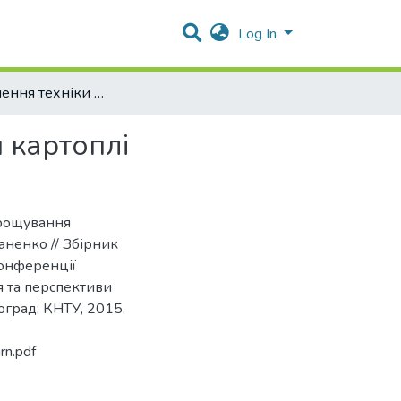
Log In
Вдосконалення техніки та технології вирощування картоплі
 картоплі
ирощування
ганенко // Збірник
конференції
я та перспективи
оград: КНТУ, 2015.
rn.pdf