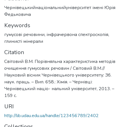
Чернівецькийнаціональнийуніверситет імені Юрія
Федьковича
Keywords
гумусові речовини
,
інфрачервона спектроскопія
,
глинисті мінерали
Citation
Світовий В.М. Порівняльна характеристика методів
очищення гумусових речовин / Світовий В.М.//
Науковий вісник Чернівецького університету: Зб.
наук. праць. – Вип. 658.: Хімія. – Чернівці:
Чернівецький націо- нальний університет, 2013. –
159 с.
URI
http://lib.udau.edu.ua/handle/123456789/2402
Collections