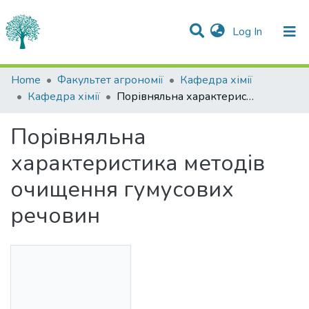
(current)
Log In
Statistics
Home
Факультет агрономії
Кафедра хімії
Кафедра хімії
Порівняльна характеристика методів очищення гумусових речовин
Communities & Collections
Порівняльна
All of DSpace
характеристика методів
очищення гумусових
речовин