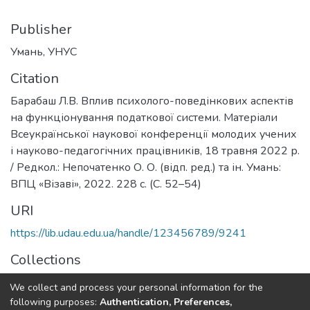
Publisher
Умань, УНУС
Citation
Барабаш Л.В. Вплив психолого-поведінкових аспектів
на функціонування податкової системи. Матеріали
Всеукраїнської наукової конференції молодих учених
і науково-педагогічних працівників, 18 травня 2022 р.
/ Редкол.: Непочатенко О. О. (відп. ред.) та ін. Умань:
ВПЦ «Візаві», 2022. 228 с. (С. 52–54)
URI
https://lib.udau.edu.ua/handle/123456789/9241
Collections
Кафедра фінансів, банківської справи та страхування
We collect and process your personal information for the
following purposes:
Authentication, Preferences,