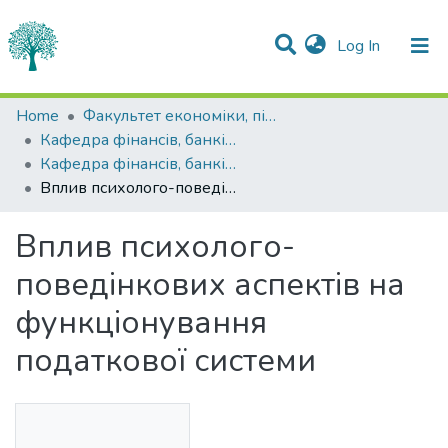
(current)
Log In
Statistics
Home
Факультет економіки, підприємництва та інформаційних технологій
Кафедра фінансів, банківської справи та страхування
Communities & Collections
Кафедра фінансів, банківської справи та страхування
Вплив психолого-поведінкових аспектів на функціонування податкової системи
All of DSpace
Вплив психолого-
поведінкових аспектів на
функціонування
податкової системи