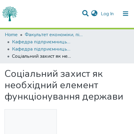
(current)
Log In
Statistics
Home
Факультет економіки, підприємництва та інформаційних технологій
Кафедра підприємницьких та соціальних технологій
Communities & Collections
Кафедра підприємницьких та соціальних технологій
Соціальний захист як необхідний елемент функціонування держави
All of DSpace
Соціальний захист як
необхідний елемент
функціонування держави