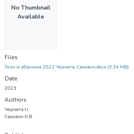
No Thumbnail
Available
Files
Тези із збірника 2023 Чернега, Сакович.docx
(3.34 MB)
Date
2023
Authors
Чернега І.І.
Сакович К.В.