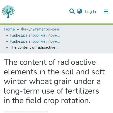
(current)
Log In
Statistics
Home
Факультет агрономії
Кафедра агрохімії і ґрунтознавства
Communities & Collections
Кафедра агрохімії і ґрунтознавства
The content of radioactive elements in the soil and soft winter wheat grain under a long-term use of fertilizers in the field crop rotation.
All of DSpace
The content of radioactive
elements in the soil and soft
winter wheat grain under a
long-term use of fertilizers
in the field crop rotation.