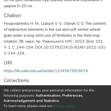
шаром 0–20 см.
Citation
Hospodarenko H. M., Liubych V. V., Oliinyk O. O. The content
of radioactive elements in the soil and soft winter wheat
grain under a long-term use of fertilizers in the field crop
rotation. Зб. наук. пр. Уманського НУС. 2023. Вип. 101.
Ч. 1. С. 144–154. DOI: 10.32782/2415-8240-2022-101-
1-144-154.
URI
https://lib.udau.edu.ua/handle/123456789/9676
Collections
Кафедра агрохімії і ґрунтознавства
We collect and process your personal information for the
following purposes:
Authentication, Preferences,
Full item page
Acknowledgement and Statistics
.
To learn more, please read our
privacy policy
.