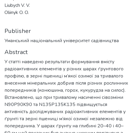
Liubych V. V.
Oliinyk O. O.
Publisher
Уманський національний університет садівництва
Abstract
У статті наведено результати формування вмісту
радіоактивних елементів у різних шарах ґрунтового
профілю, в зерні пшениці м’якої озимої за тривалого
внесення мінеральних добрив після різних рослинних
попередників (конюшина, горох, кукурудза на силос).
Встановлено, що при тривалому насиченні сівозміни
N90P90K90 та N135P135K135 підвищується
активність досліджуваних радіоактивних елементів у
ґрунті та зерні пшениці м’якої озимої незалежно від
попередника. У шарах ґрунту на глибині 20–40 і 40–
60 см цей показник був значно нижчим порівняно з