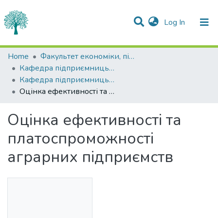
(current)
Log In
Statistics
Home
Факультет економіки, підприємництва та інформаційних технологій
Кафедра підприємницьких та соціальних технологій
Communities & Collections
Кафедра підприємницьких та соціальних технологій
Оцінка ефективності та платоспроможності аграрних підприємств
All of DSpace
Оцінка ефективності та
платоспроможності
аграрних підприємств