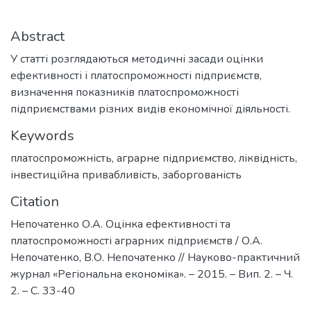
Abstract
У статті розглядаються методичні засади оцінки
ефективності і платоспроможності підприємств,
визначення показників платоспроможності
підприємствами різних видів економічної діяльності.
Keywords
платоспроможність
,
аграрне підприємство
,
ліквідність
,
інвестиційна привабливість
,
заборгованість
Citation
Непочатенко О.А. Оцінка ефективності та
платоспроможності аграрних підприємств / О.А.
Непочатенко, В.О. Непочатенко // Науково-практичний
журнал «Регіональна економіка». – 2015. – Вип. 2. – Ч.
2. – С. 33-40