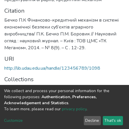
Citation
Бечко П.К Фінансово-кредитний механізм в системі
економічної безпеки суб’єктів аграрного
виробництва/ П.К. Бечко П.М. Боровик // Науковий
огляд : науковий журнал. – Київ : ТОВ ЦМС «ТК
Меганом», 2014. – № 8(9). – С . 12-29.
URI
http://lib.udau.edu.ua/handle/123456789/1098
Collections
Кафедра фінансів, банківської справи та страхування
We collect and process your personal information for the
following purposes:
Authentication, Preferences,
Full item page
Acknowledgement and Statistics
.
To learn more, please read our
privacy policy
.
DSpace software
copyright © 2002-2026
LYRASIS
Customize
Decline
That's ok
Cookie settings
Send Feedback