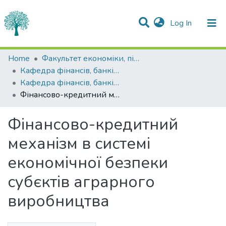
(current)
Log In
Statistics
Home
Факультет економіки, підприємництва та інформаційних технологій
Кафедра фінансів, банківської справи та страхування
Communities & Collections
Кафедра фінансів, банківської справи та страхування
Фінансово-кредитний механізм в системі економічної безпеки субєктів аграрного виробництва
All of DSpace
Фінансово-кредитний
механізм в системі
економічної безпеки
субєктів аграрного
виробництва