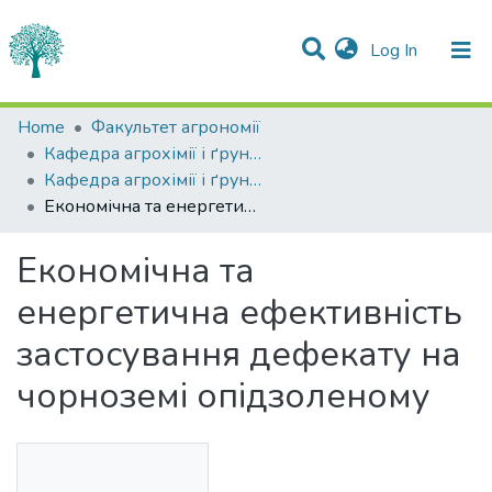
(current)
Log In
Statistics
Home
Факультет агрономії
Кафедра агрохімії і ґрунтознавства
Communities & Collections
Кафедра агрохімії і ґрунтознавства
Економічна та енергетична ефективність застосування дефекату на чорноземі опідзоленому
All of DSpace
Економічна та
енергетична ефективність
застосування дефекату на
чорноземі опідзоленому