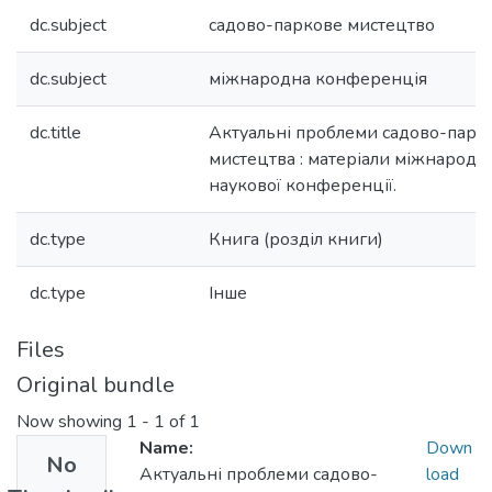
dc.subject
садово-паркове мистецтво
dc.subject
міжнародна конференція
dc.title
Актуальні проблеми садово-парк
мистецтва : матеріали міжнародн
наукової конференції.
dc.type
Книга (розділ книги)
dc.type
Інше
Files
Original bundle
Now showing
1 - 1 of 1
Name:
Down
No
Актуальні проблеми садово-
load