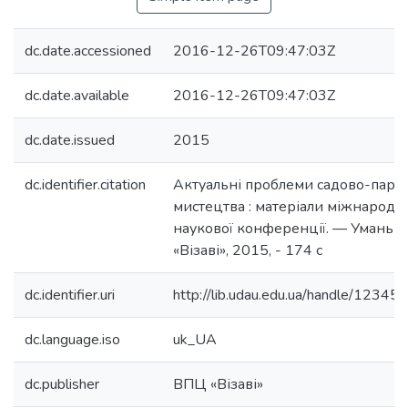
dc.date.accessioned
2016-12-26T09:47:03Z
dc.date.available
2016-12-26T09:47:03Z
dc.date.issued
2015
dc.identifier.citation
Актуальні проблеми садово-парк
мистецтва : матеріали міжнародн
наукової конференції. — Умань :
«Візаві», 2015, - 174 с
dc.identifier.uri
http://lib.udau.edu.ua/handle/1234
dc.language.iso
uk_UA
dc.publisher
ВПЦ «Візаві»