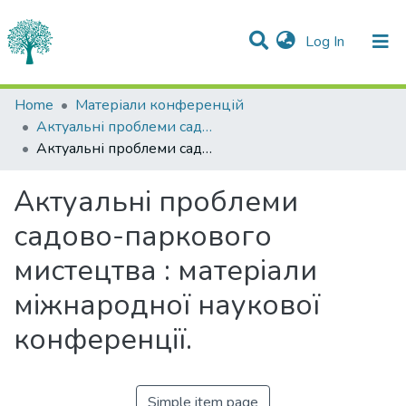
(current)
Log In
Statistics
Home
Матеріали конференцій
Актуальні проблеми садово-паркового мистецтва 2015
Communities & Collections
Актуальні проблеми садово-паркового мистецтва : матеріали міжнародної наукової конференції.
All of DSpace
Актуальні проблеми
садово-паркового
мистецтва : матеріали
міжнародної наукової
конференції.
Simple item page