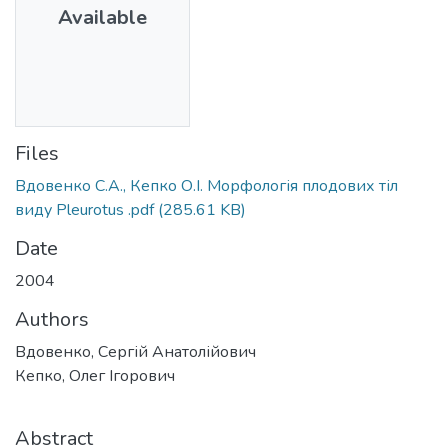
Available
Files
Вдовенко С.А., Кепко О.І. Морфологія плодових тіл
виду Pleurotus .pdf
(285.61 KB)
Date
2004
Authors
Вдовенко, Сергій Анатолійович
Кепко, Олег Ігорович
Abstract