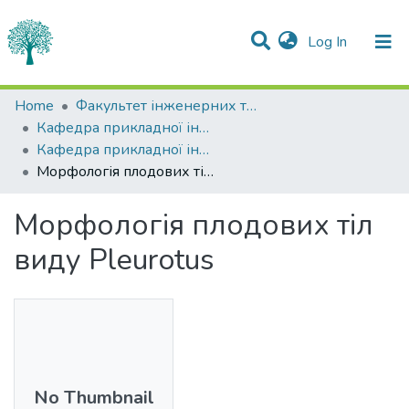
(current)
Log In
Statistics
Home
Факультет інженерних технологій та професійної освіти
Кафедра прикладної інженерії та охорони праці
Communities & Collections
Кафедра прикладної інженерії та охорони праці
Морфологія плодових тіл виду Pleurotus
All of DSpace
Морфологія плодових тіл
виду Pleurotus
No Thumbnail