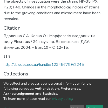
The objects of investigation were the strains HK-35. PX,
Р20; Р40. Changes in the morphological indices of strains
due to the growing conditions and microclimate have been
revealed.
Citation
Вдовенко С.А. Кепко О.І. Морфологія плодових тіл
виду Pleurotus / Зб. наук. пр. Вінницького ДАУ. –
Вінниця, 2004. – Вип..19 – С. 12–15.
URI
http://lib.udau.edu.ua/handle/123456789/2245
Collections
Кафедра прикладної інженерії та охорони праці
We collect and process your personal information for the
following purposes:
Authentication, Preferences,
Full item page
Acknowledgement and Statistics
.
To learn more, please read our
privacy policy
.
DSpace software
copyright © 2002-2026
LYRASIS