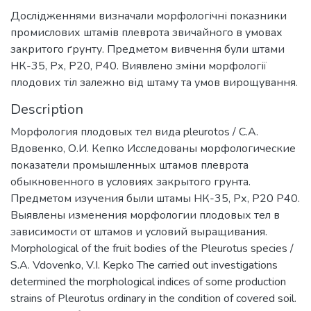
Дослідженнями визначали морфологічні показники
промислових штамів плеврота звичайного в умовах
закритого ґрунту. Предметом вивчення були штами
НК-35, Pх, Р20, Р40. Виявлено зміни морфології
плодових тіл залежно від штаму та умов вирощування.
Description
Морфология плодовых тел вида pleurotos / С.A.
Вдовенко, О.И. Кепко Исследованы морфологические
показатели промышленных штамов плеврота
обыкновенного в условиях закрытого грунта.
Предметом изучения были штамы НК-35, Рх, Р20 Р40.
Выявлены изменения морфологии плодовых тел в
зависимости от штамов и условий выращивания.
Morphological of the fruit bodies of the Pleurotus species /
S.A. Vdovenko, V.I. Kepko The carried out investigations
determined the morphological indices of some production
strains of Pleurotus ordinary in the condition of covered soil.