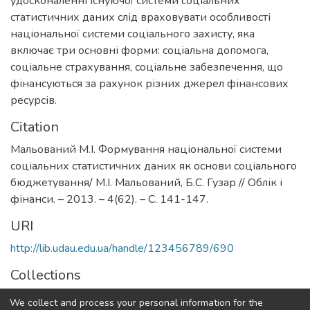
удосконаленні існуючої системи соціальних
статистичних даних слід враховувати особливості
національної системи соціального захисту, яка
включає три основні форми: соціальна допомога,
соціальне страхування, соціальне забезпечення, що
фінансуються за рахунок різних джерел фінансових
ресурсів.
Citation
Мальований М.І. Формування національної системи
соціальних статистичних даних як основи соціального
бюджетування/ М.І. Мальований, Б.С. Гузар // Облік і
фінанси. – 2013. – 4(62). – С. 141-147.
URI
http://lib.udau.edu.ua/handle/123456789/690
Collections
Кафедра фінансів, банківської справи та страхування
We collect and process your personal information for the