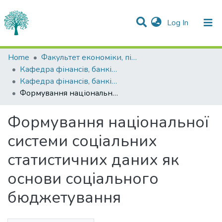
(current)
Log In
Statistics
Home
Факультет економіки, підприємництва та інформаційних технологій
Кафедра фінансів, банківської справи та страхування
Communities & Collections
Кафедра фінансів, банківської справи та страхування
Формування національної системи соціальних статистичних даних як основи соціального бюджетування
All of DSpace
Формування національної
системи соціальних
статистичних даних як
основи соціального
бюджетування